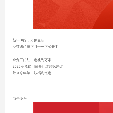
新年伊始，万象更新
圣梵诺门窗正月十一正式开工
金兔开门红，惠礼到万家
2023圣梵诺门窗开门红震撼来袭！
带来今年第一波福利钜惠！
新年快乐